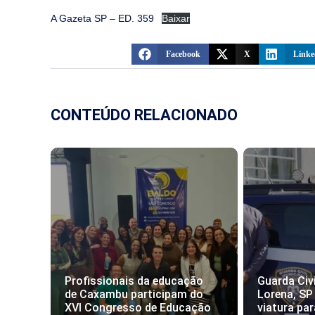
A Gazeta SP – ED. 359
Baixar
Facebook
X
Linke
CONTEÚDO RELACIONADO
Profissionais da educação
Guarda Civi
de Caxambu participam do
Lorena, SP
XVI Congresso de Educação
viatura par