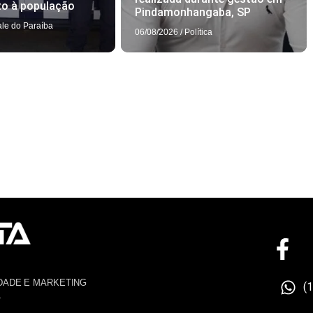
to à população
Pindamonhangaba, SP
ale do Paraíba
06/08/2026
/
Política
DADE E MARKETING
(
4