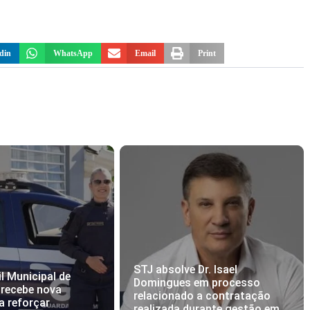
din
WhatsApp
Email
Print
STJ absolve Dr. Isael
l Municipal de
Domingues em processo
 recebe nova
relacionado a contratação
a reforçar
realizada durante gestão em