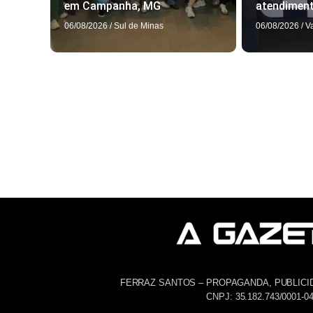
em Campanha, MG
atendimen
06/08/2026
/
Sul de Minas
06/08/2026
/
V
FERRAZ SANTOS – PROPAGANDA, PUBLICI
CNPJ: 35.182.743/0001-0