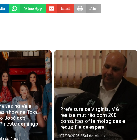
din
WhatsApp
Email
Print
ra vez no Vale,
Prefeitura de Virgínia, MG
az show na Toka
realiza mutirão com 200
ão José dos
consultas oftalmológicas e
P neste domingo
reduz fila de espera
07/08/2026
/
Sul de Minas
ale do Paraíba