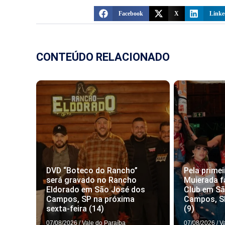
Facebook
X
Linke
CONTEÚDO RELACIONADO
DVD “Boteco do Rancho”
Pela primei
será gravado no Rancho
Muierada f
Eldorado em São José dos
Club em S
Campos, SP na próxima
Campos, S
sexta-feira (14)
(9)
07/08/2026
/
Vale do Paraíba
07/08/2026
/
V