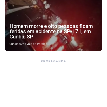
Homem morre e oito pessoas ficam
feridas em acidente na SP-171, em
Cunha, SP
08/08/2026
/
Vale do Paraíba
PROPAGANDA