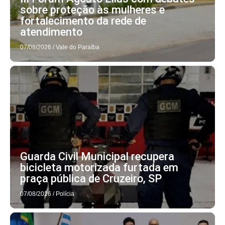
sobre proteção às mulheres e
fortalecimento da rede de
atendimento
07/08/2026
/
Vale do Paraíba
Guarda Civil Municipal recupera
bicicleta motorizada furtada em
praça pública de Cruzeiro, SP
07/08/2026
/
Polícia