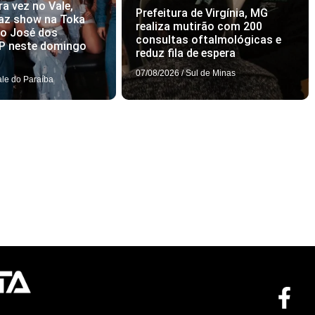
ra vez no Vale,
Prefeitura de Virgínia, MG
az show na Toka
realiza mutirão com 200
ão José dos
consultas oftalmológicas e
P neste domingo
reduz fila de espera
07/08/2026
/
Sul de Minas
ale do Paraíba