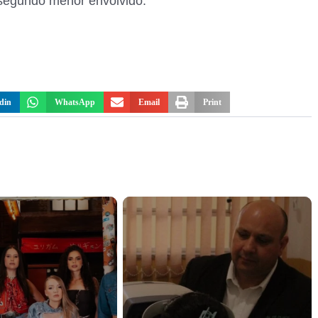
 segundo menor envolvido.
din
WhatsApp
Email
Print