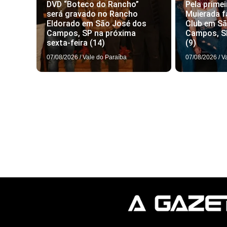
DVD “Boteco do Rancho”
Pela primei
será gravado no Rancho
Muierada f
Eldorado em São José dos
Club em S
Campos, SP na próxima
Campos, S
sexta-feira (14)
(9)
07/08/2026
/
Vale do Paraíba
07/08/2026
/
V