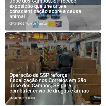
José dos Campos, SP recebe
exposição que une arte e
conscientização sobre a causa
animal
05/08/2026
/
Vale do Paraíba
Operação da SSP reforça
fiscalização nos Correios em São
José dos Campos, SP para
combater envio de drogas e armas
05/08/2026
/
Polícia