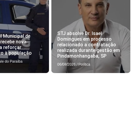
STJ absolve Dr. Isael
l Municipal de
Domingues em processo
 recebe nova
relacionado a contratação
a reforçar
realizada durante gestão em
to à população
Pindamonhangaba, SP
ale do Paraíba
06/08/2026
/
Política