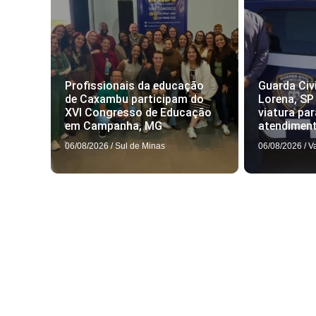
Profissionais da educação
Guarda Civi
de Caxambu participam do
Lorena, SP
XVI Congresso de Educação
viatura par
em Campanha, MG
atendimen
06/08/2026
/
Sul de Minas
06/08/2026
/
V