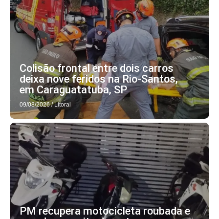
Colisão frontal entre dois carros
deixa nove feridos na Rio-Santos,
em Caraguatatuba, SP
09/08/2026
/
Litoral
PM recupera motocicleta roubada e