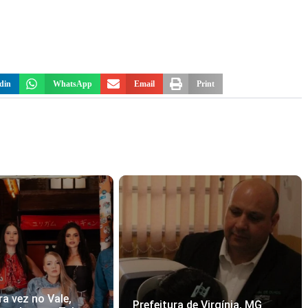
din
WhatsApp
Email
Print
ra vez no Vale,
Prefeitura de Virgínia, MG