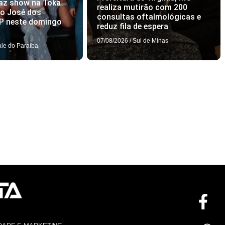
az show na Toka
realiza mutirão com 200
ão José dos
consultas oftalmológicas e
P neste domingo
reduz fila de espera
07/08/2026
/
Sul de Minas
ale do Paraíba