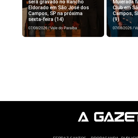
será gravado no Rancho
Muierada f
Eldorado em São José dos
Club em S
Campos, SP na próxima
Campos, S
sexta-feira (14)
(9)
07/08/2026
/
Vale do Paraíba
07/08/2026
/
V