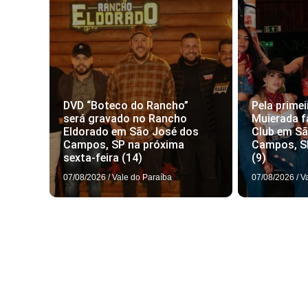
DVD “Boteco do Rancho”
Pela primei
será gravado no Rancho
Muierada f
Eldorado em São José dos
Club em S
Campos, SP na próxima
Campos, S
sexta-feira (14)
(9)
07/08/2026
/
Vale do Paraíba
07/08/2026
/
V