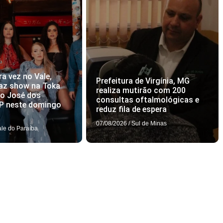
ra vez no Vale,
Prefeitura de Virgínia, MG
az show na Toka
realiza mutirão com 200
ão José dos
consultas oftalmológicas e
P neste domingo
reduz fila de espera
07/08/2026
/
Sul de Minas
ale do Paraíba