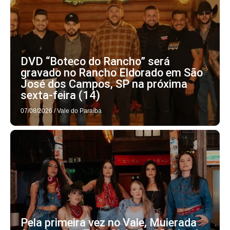
DVD “Boteco do Rancho” será
gravado no Rancho Eldorado em São
José dos Campos, SP na próxima
sexta-feira (14)
07/08/2026
/
Vale do Paraíba
Pela primeira vez no Vale, Muierada