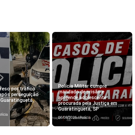
Polícia Militar cumpre
eso por tráfico
mandado de prisão e
após perseguição
apreende adolescente
m Guaratinguetá,
procurada pela Justiça em
Guaratinguetá, SP
olícia
06/08/2026
/
Polícia