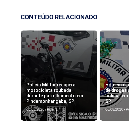
CONTEÚDO RELACIONADO
Polícia Militar recupera
Homem é pr
motocicleta roubada
de drogas 
durante patrulhamento em
policial e
Pindamonhangaba, SP
SP
06/08/2026
/
Polícia
06/08/2026
/
P