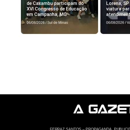
de Caxambu participam do
Lorena, SP
XVI Congresso de Educação
viatura par
em Campanha, MG
atendimen
06/08/2026
/
Sul de Minas
06/08/2026
/
V
FERRAZ SANTOS – PROPAGANDA, PUBLICI