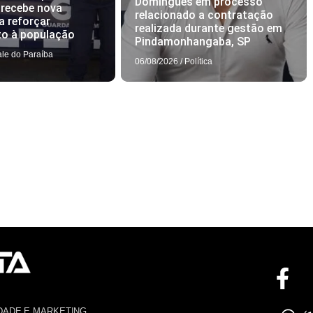
Domingues em processo
 recebe nova
relacionado a contratação
a reforçar
realizada durante gestão em
to à população
Pindamonhangaba, SP
ale do Paraíba
06/08/2026
/
Política
DADE E MARKETING