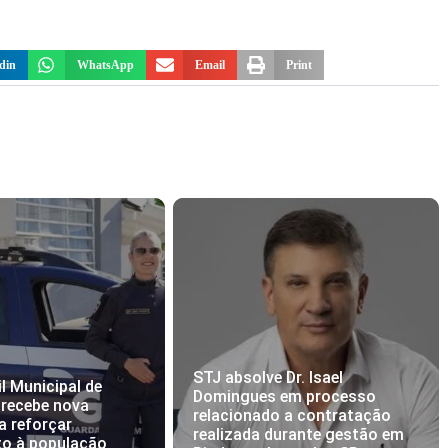
din
WhatsApp
Email
Print
STJ absolve Dr. Isael
l Municipal de
Domingues em processo
 recebe nova
relacionado a contratação
a reforçar
realizada durante gestão em
to à população