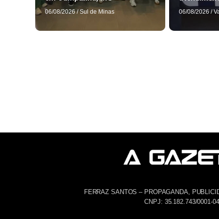
06/08/2026
/
Sul de Minas
06/08/2026
/
V
FERRAZ SANTOS – PROPAGANDA, PUBLICI
CNPJ: 35.182.743/0001-0