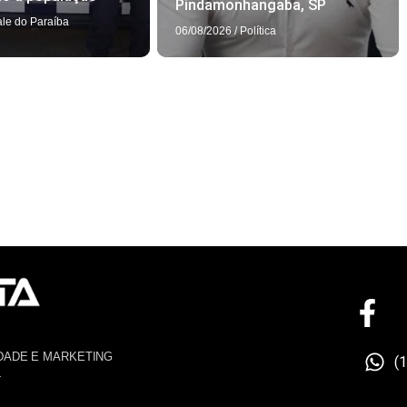
Pindamonhangaba, SP
ale do Paraíba
06/08/2026
/
Política
DADE E MARKETING
(
4