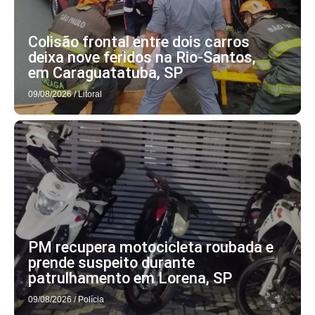
Colisão frontal entre dois carros
deixa nove feridos na Rio-Santos,
em Caraguatatuba, SP
09/08/2026
/
Litoral
PM recupera motocicleta roubada e
prende suspeito durante
patrulhamento em Lorena, SP
09/08/2026
/
Polícia