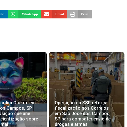
din
WhatsApp
Email
Print
ardim Oriente em
Operação da SSP reforça
dos Campos, SP
fiscalização nos Correios
osição que une
em São José dos Campos,
scientização sobre
SP para combater envio de
imal
drogas e armas