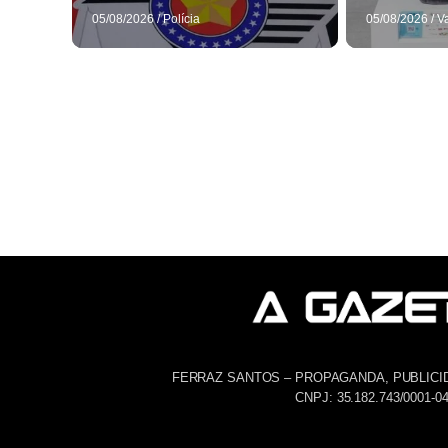
05/08/2026
/
Polícia
05/08/2026
/
V
FERRAZ SANTOS – PROPAGANDA, PUBLICI
CNPJ: 35.182.743/0001-0