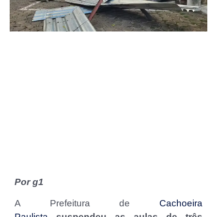
Por g1
A Prefeitura de
Cachoeira
Paulista
suspendeu as aulas de três