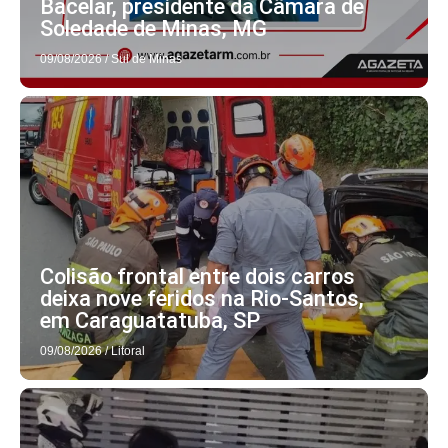
Bacelar, presidente da Câmara de
Soledade de Minas, MG
09/08/2026
/
Sul de Minas
Colisão frontal entre dois carros
deixa nove feridos na Rio-Santos,
em Caraguatatuba, SP
09/08/2026
/
Litoral