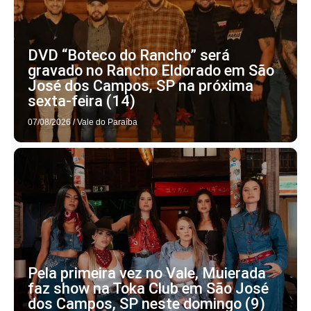
DVD “Boteco do Rancho” será
gravado no Rancho Eldorado em São
José dos Campos, SP na próxima
sexta-feira (14)
07/08/2026
/
Vale do Paraíba
Pela primeira vez no Vale, Muierada
faz show na Toka Club em São José
dos Campos, SP neste domingo (9)