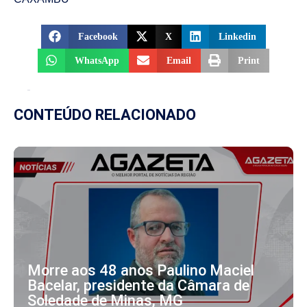
Facebook
X
Linkedin
WhatsApp
Email
Print
CONTEÚDO RELACIONADO
Morre aos 48 anos Paulino Maciel
Bacelar, presidente da Câmara de
Soledade de Minas, MG