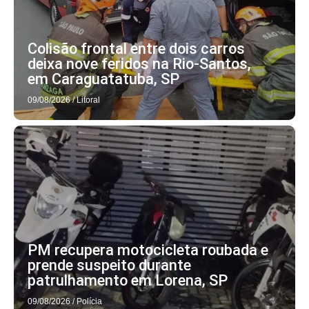
Colisão frontal entre dois carros
deixa nove feridos na Rio-Santos,
em Caraguatatuba, SP
09/08/2026
/
Litoral
PM recupera motocicleta roubada e
prende suspeito durante
patrulhamento em Lorena, SP
09/08/2026
/
Polícia