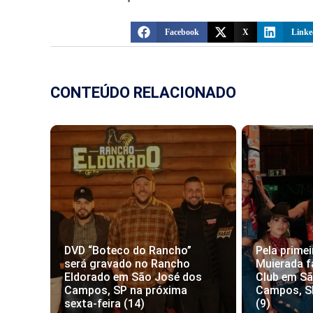
Facebook
X
Linke
CONTEÚDO RELACIONADO
DVD “Boteco do Rancho”
Pela primei
será gravado no Rancho
Muierada f
Eldorado em São José dos
Club em S
Campos, SP na próxima
Campos, S
sexta-feira (14)
(9)