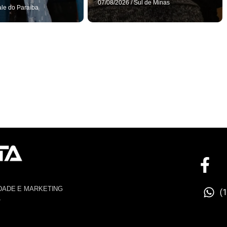
07/08/2026
/
Sul de Minas
ale do Paraíba
DADE E MARKETING
(
4