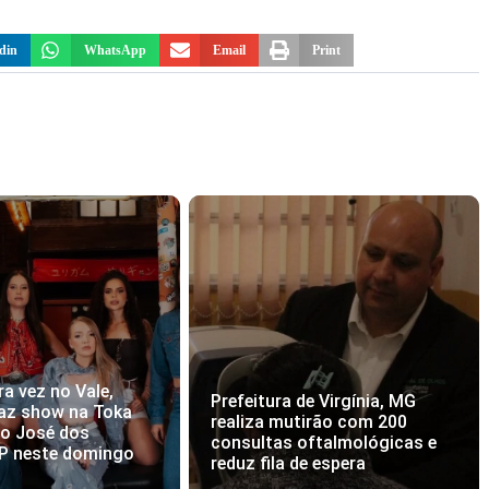
din
WhatsApp
Email
Print
ra vez no Vale,
Prefeitura de Virgínia, MG
az show na Toka
realiza mutirão com 200
ão José dos
consultas oftalmológicas e
P neste domingo
reduz fila de espera