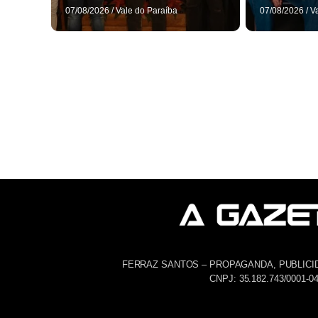
07/08/2026
/
Vale do Paraíba
07/08/2026
/
V
FERRAZ SANTOS – PROPAGANDA, PUBLICI
CNPJ: 35.182.743/0001-0