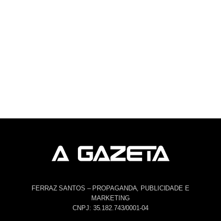
FERRAZ SANTOS – PROPAGANDA, PUBLICIDADE E
MARKETING
CNPJ: 35.182.743/0001-04