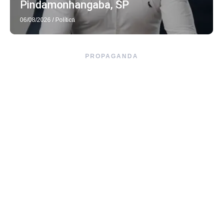
Pindamonhangaba, SP
06/08/2026
/
Política
PROPAGANDA