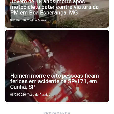
Jovem de 18 anos morre após
motocicleta bater contra viatura da
PM em Boa Esperança, MG
08/08/2026
/
Sul de Minas
Homem morre e oito pessoas ficam
feridas em acidente na SP-171, em
Cunha, SP
08/08/2026
/
Vale do Paraíba
PROPAGANDA