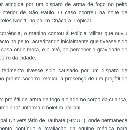
er atingida por um disparo de arma de fogo no peito
 interior de São Paulo. O caso ocorreu na noite de
eles Nocitt, no bairro Chácara Tropical.
rrência, o menino contou à Polícia Militar que ouviu
cto no peito, acreditando inicialmente que tivesse sido
a casa onde mora, e a avó, ao perceber a gravidade do
corro da cidade.
 o ferimento tivesse sido causado por um disparo de
o pronto-socorro revelou a presença de um projétil de
 projétil de arma de fogo alojado no corpo da criança,
mbinho”, informa o boletim policial.
cipal Universitário de Taubaté (HMUT), onde permanece
mento contínuo e avaliação da equipe médica para