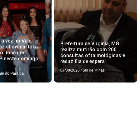
ra vez no Vale,
Prefeitura de Virgínia, MG
az show na Toka
realiza mutirão com 200
ão José dos
consultas oftalmológicas e
P neste domingo
reduz fila de espera
07/08/2026
/
Sul de Minas
ale do Paraíba