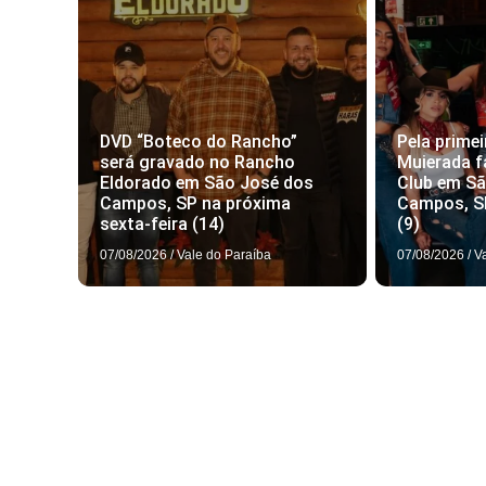
DVD “Boteco do Rancho”
Pela primei
será gravado no Rancho
Muierada f
Eldorado em São José dos
Club em S
Campos, SP na próxima
Campos, S
sexta-feira (14)
(9)
07/08/2026
/
Vale do Paraíba
07/08/2026
/
V