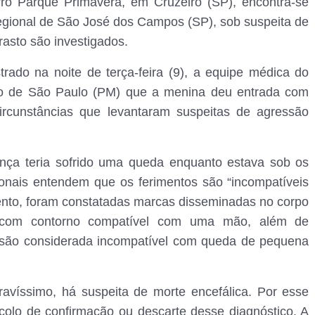
ro Parque Primavera, em Cruzeiro (SP), encontra-se
egional de São José dos Campos (SP), sob suspeita de
rasto são investigados.
rado na noite de terça-feira (9), a equipe médica do
tado de São Paulo (PM) que a menina deu entrada com
rcunstâncias que levantaram suspeitas de agressão
ança teria sofrido uma queda enquanto estava sob os
ionais entendem que os ferimentos são “incompatíveis
nto, foram constatadas marcas disseminadas no corpo
 com contorno compatível com uma mão, além de
são considerada incompatível com queda de pequena
avíssimo, há suspeita de morte encefálica. Por esse
colo de confirmação ou descarte desse diagnóstico. A