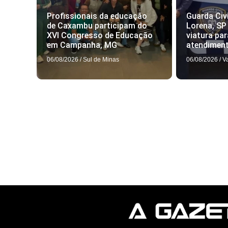
Profissionais da educação
Guarda Civi
de Caxambu participam do
Lorena, SP
XVI Congresso de Educação
viatura par
em Campanha, MG
atendimen
06/08/2026
/
Sul de Minas
06/08/2026
/
V