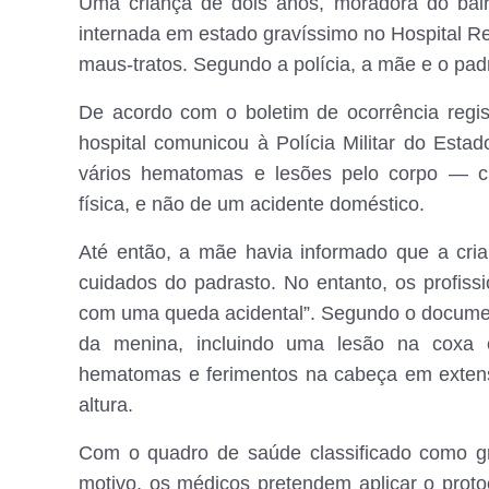
Uma criança de dois anos, moradora do bair
internada em estado gravíssimo no Hospital R
maus-tratos. Segundo a polícia, a mãe e o pad
De acordo com o boletim de ocorrência regist
hospital comunicou à Polícia Militar do Es
vários hematomas e lesões pelo corpo — ci
física, e não de um acidente doméstico.
Até então, a mãe havia informado que a cri
cuidados do padrasto. No entanto, os profiss
com uma queda acidental”. Segundo o docume
da menina, incluindo uma lesão na coxa
hematomas e ferimentos na cabeça em exten
altura.
Com o quadro de saúde classificado como gr
motivo, os médicos pretendem aplicar o proto