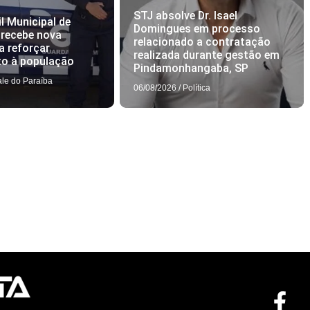
STJ absolve Dr. Isael
l Municipal de
Domingues em processo
 recebe nova
relacionado a contratação
a reforçar
realizada durante gestão em
to à população
Pindamonhangaba, SP
ale do Paraíba
06/08/2026
/
Política