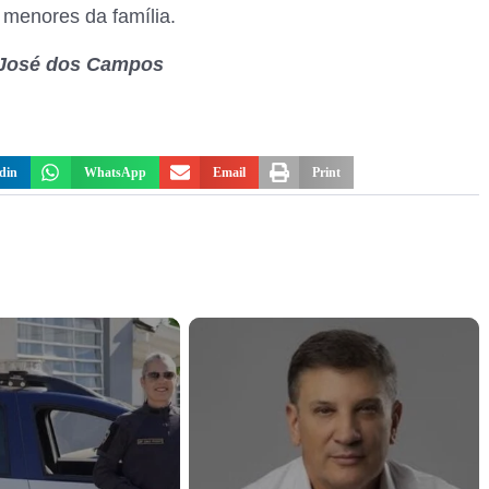
s menores da família.
o José dos Campos
din
WhatsApp
Email
Print