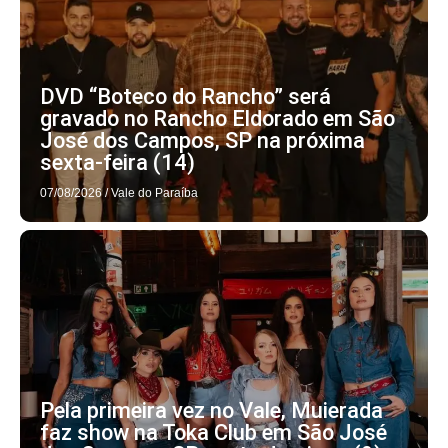
DVD “Boteco do Rancho” será
gravado no Rancho Eldorado em São
José dos Campos, SP na próxima
sexta-feira (14)
07/08/2026
/
Vale do Paraíba
Pela primeira vez no Vale, Muierada
faz show na Toka Club em São José