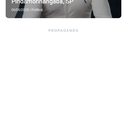
Pindamonhangaba, SP
06/08/2026
/
Política
PROPAGANDA