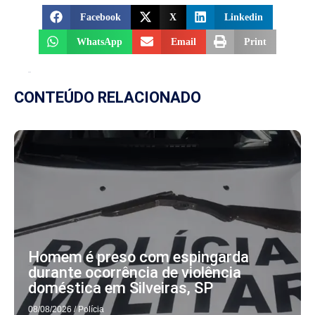
Facebook
X
Linkedin
WhatsApp
Email
Print
CONTEÚDO RELACIONADO
Homem é preso com espingarda
durante ocorrência de violência
doméstica em Silveiras, SP
08/08/2026
/
Polícia