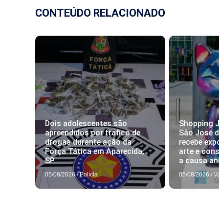
CONTEÚDO RELACIONADO
Dois adolescentes são
Shopping J
apreendidos por tráfico de
São José 
drogas durante ação da
recebe exp
Força Tática em Aparecida,
arte e con
SP
a causa an
05/08/2026
/
Polícia
05/08/2026
/
V