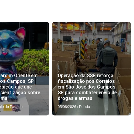
ardim Oriente em
Operação da SSP reforça
dos Campos, SP
fiscalização nos Correios
osição que une
em São José dos Campos,
scientização sobre
SP para combater envio de
imal
drogas e armas
ale do Paraíba
05/08/2026
/
Polícia