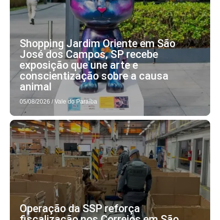
Shopping Jardim Oriente em São
José dos Campos, SP recebe
exposição que une arte e
conscientização sobre a causa
animal
05/08/2026
/
Vale do Paraíba
Operação da SSP reforça
fiscalização nos Correios em São