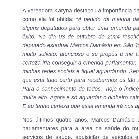
A vereadora Karyna destacou a importância d
como ela foi obtida:
“A pedido da maioria d
alguns deputados para obter uma emenda par
êxito. No dia 03 de outubro de 2024 resol
deputado estadual Marcos Damásio em São José
muito solícito, atencioso e se propôs a me
certeza iria conseguir a emenda parlamentar
minhas redes sociais e fiquei aguardando. Sem
que está tudo certo para recebermos os tão 
Para o conhecimento de todos, hoje o índic
muita alto. Agora e só aguardar o dinheiro cai
E eu tenho certeza que essa emenda irá nos aj
Nos últimos quatro anos, Marcos Damásio
parlamentares para a área da saúde do mun
serviços de saúde, aquisição de veículos 