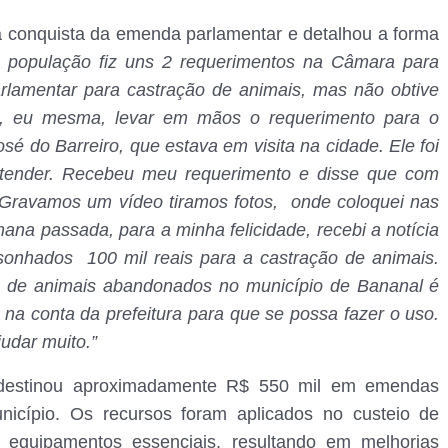
a conquista da emenda parlamentar e detalhou a forma
a população fiz uns 2 requerimentos na Câmara para
lamentar para castração de animais, mas não obtive
vi, eu mesma, levar em mãos o requerimento para o
 do Barreiro, que estava em visita na cidade. Ele foi
 atender. Recebeu meu requerimento e disse que com
. Gravamos um vídeo tiramos fotos, onde coloquei nas
ana passada, para a minha felicidade, recebi a notícia
sonhados 100 mil reais para a castração de animais.
e de animais abandonados no município de Bananal é
r na conta da prefeitura para que se possa fazer o uso.
udar muito.”
 destinou aproximadamente R$ 550 mil em emendas
icípio. Os recursos foram aplicados no custeio de
e equipamentos essenciais, resultando em melhorias