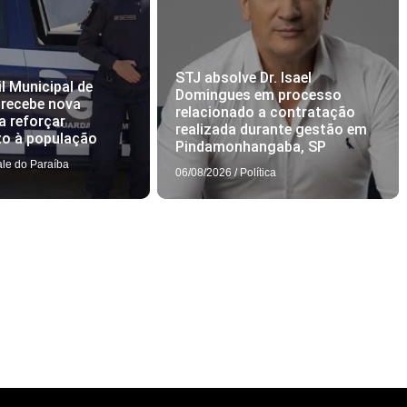
STJ absolve Dr. Isael
l Municipal de
Domingues em processo
 recebe nova
relacionado a contratação
a reforçar
realizada durante gestão em
to à população
Pindamonhangaba, SP
ale do Paraíba
06/08/2026
/
Política