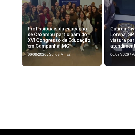
Profissionais da educação
Guarda Civi
de Caxambu participam do
Lorena, SP
XVI Congresso de Educação
viatura par
em Campanha, MG
atendimen
06/08/2026
/
Sul de Minas
06/08/2026
/
V