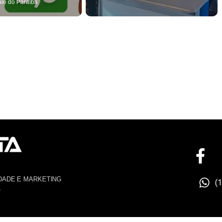
ale do Paraíba
DADE E MARKETING
(
4