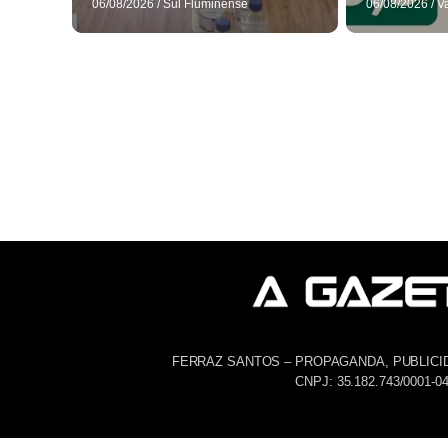
06/08/2026
/
Sul Fluminense
06/08/2026
/
V
FERRAZ SANTOS – PROPAGANDA, PUBLICI
CNPJ: 35.182.743/0001-0