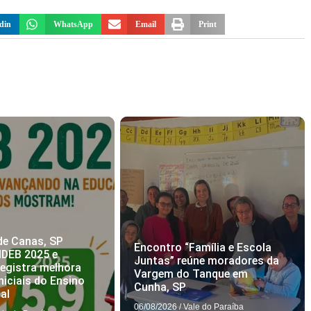
din
WhatsApp
Email
Print
de Canas, SP
Encontro “Família e Escola
IDEB 2025 e
Juntas” reúne moradores da
registra melhora
Vargem do Tanque em
niciais do Ensino
Cunha, SP
al
06/08/2026
/
Vale do Paraíba