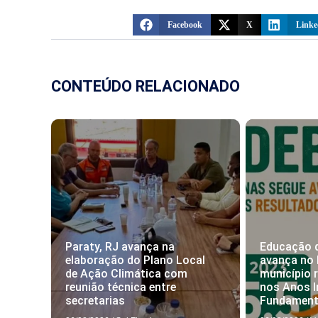
Facebook
X
Linke
CONTEÚDO RELACIONADO
Paraty, RJ avança na
Educação 
elaboração do Plano Local
avança no 
de Ação Climática com
município 
reunião técnica entre
nos Anos I
secretarias
Fundament