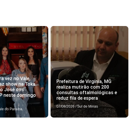
ra vez no Vale,
Prefeitura de Virgínia, MG
az show na Toka
realiza mutirão com 200
ão José dos
consultas oftalmológicas e
P neste domingo
reduz fila de espera
07/08/2026
/
Sul de Minas
ale do Paraíba