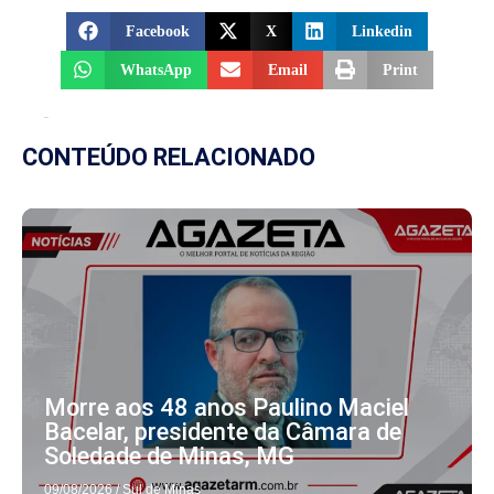
Facebook
X
Linkedin
WhatsApp
Email
Print
CONTEÚDO RELACIONADO
Morre aos 48 anos Paulino Maciel
Bacelar, presidente da Câmara de
Soledade de Minas, MG
09/08/2026
/
Sul de Minas