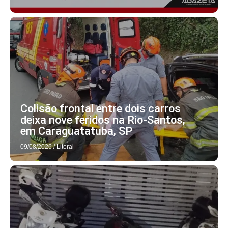
Colisão frontal entre dois carros
deixa nove feridos na Rio-Santos,
em Caraguatatuba, SP
09/08/2026
/
Litoral