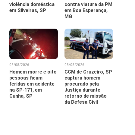
violência doméstica
contra viatura da PM
em Silveiras, SP
em Boa Esperança,
MG
08/08/2026
08/08/2026
Homem morre e oito
GCM de Cruzeiro, SP
pessoas ficam
captura homem
feridas em acidente
procurado pela
na SP-171, em
Justiça durante
Cunha, SP
retorno de missão
da Defesa Civil