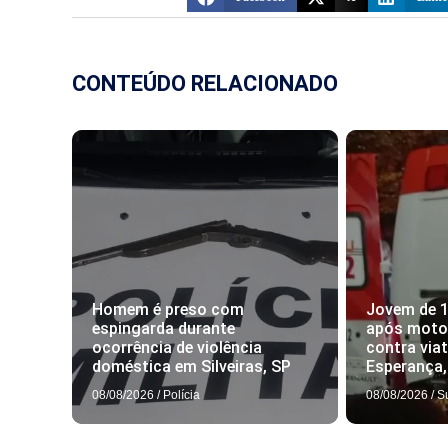
CONTEÚDO RELACIONADO
Homem é preso com
Jovem de 
espingarda durante
após motoc
ocorrência de violência
contra via
doméstica em Silveiras, SP
Esperança
08/08/2026
/
Polícia
08/08/2026
/
S