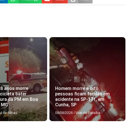
18 anos morre
Homem morre e oito
icleta bater
pessoas ficam feridas em
tura da PM em Boa
acidente na SP-171, em
, MG
Cunha, SP
ul de Minas
08/08/2026
/
Vale do Paraíba