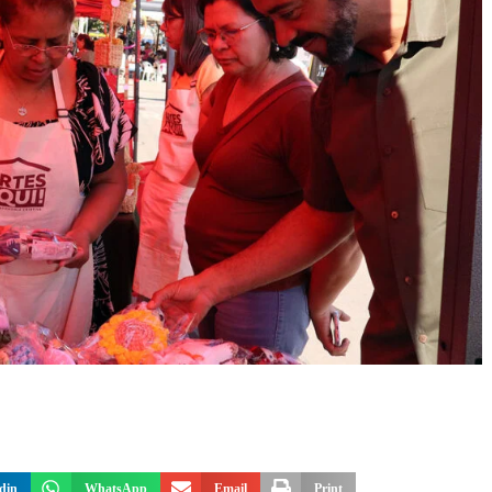
din
WhatsApp
Email
Print