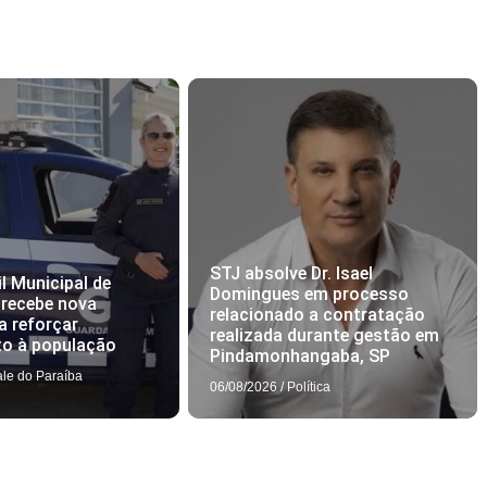
STJ absolve Dr. Isael
l Municipal de
Domingues em processo
 recebe nova
relacionado a contratação
a reforçar
realizada durante gestão em
to à população
Pindamonhangaba, SP
ale do Paraíba
06/08/2026
/
Política