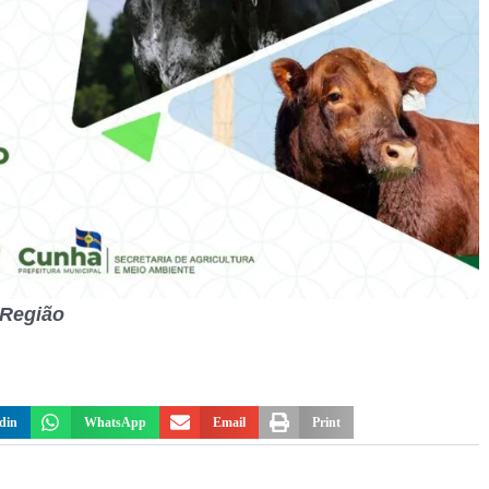
 Região
din
WhatsApp
Email
Print