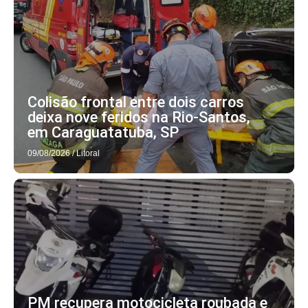
Colisão frontal entre dois carros
deixa nove feridos na Rio-Santos,
em Caraguatatuba, SP
09/08/2026
/
Litoral
PM recupera motocicleta roubada e