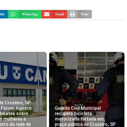
din
WhatsApp
Email
Print
de Cruzeiro, SP
I Fórum Agosto
Guarda Civil Municipal
debates sobre
recupera bicicleta
s mulheres e
motorizada furtada em
ento da rede de
praça pública de Cruzeiro, SP