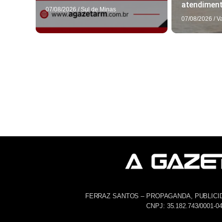
atendimen
07/08/2026
/
Sul de Minas
07/08/2026
/
V
FERRAZ SANTOS – PROPAGANDA, PUBLICI
CNPJ: 35.182.743/0001-0