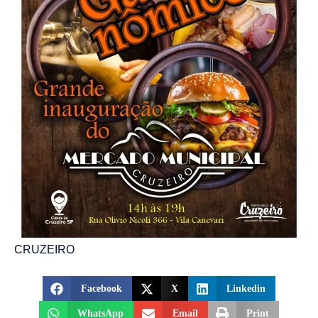
CRUZEIRO
Facebook
X
Linkedin
WhatsApp
Email
Print