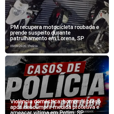
PM recupera motocicleta roubada e
prende suspeito durante
patrulhamento em Lorena, SP
09/08/2026
/
Polícia
Violência doméstica: homem é preso
após descumprir medida protetiva e
ameaçar vítima em Potim, SP