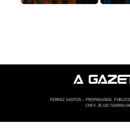
FERRAZ SANTOS – PROPAGANDA, PUBLICI
CNPJ: 35.182.743/0001-0