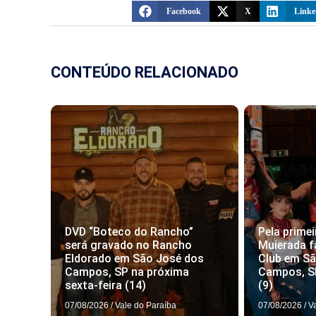
Facebook
X
Linke
CONTEÚDO RELACIONADO
DVD “Boteco do Rancho”
Pela primei
será gravado no Rancho
Muierada f
Eldorado em São José dos
Club em S
Campos, SP na próxima
Campos, S
sexta-feira (14)
(9)
07/08/2026
/
Vale do Paraíba
07/08/2026
/
V