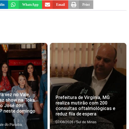
din
WhatsApp
Email
Print
ra vez no Vale,
Prefeitura de Virgínia, MG
az show na Toka
realiza mutirão com 200
ão José dos
consultas oftalmológicas e
P neste domingo
reduz fila de espera
07/08/2026
/
Sul de Minas
ale do Paraíba