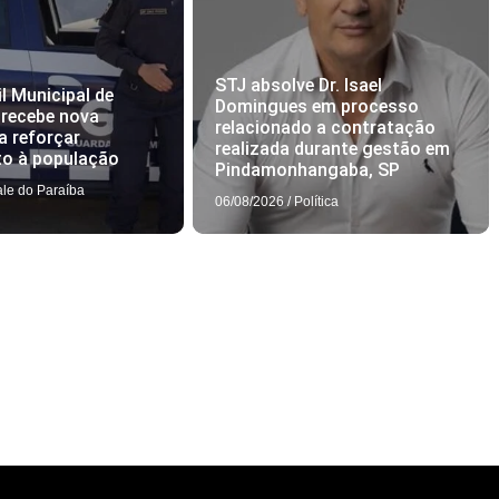
STJ absolve Dr. Isael
l Municipal de
Domingues em processo
 recebe nova
relacionado a contratação
a reforçar
realizada durante gestão em
to à população
Pindamonhangaba, SP
ale do Paraíba
06/08/2026
/
Política