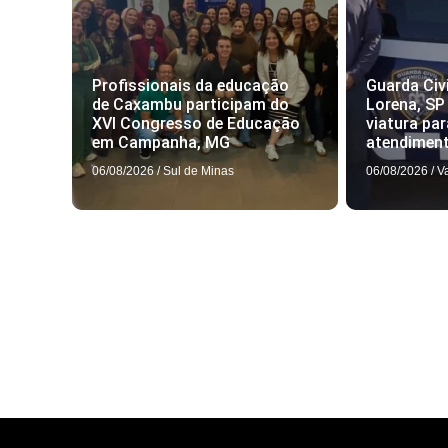
Profissionais da educação
Guarda Civi
de Caxambu participam do
Lorena, SP
XVI Congresso de Educação
viatura par
em Campanha, MG
atendimen
06/08/2026
/
Sul de Minas
06/08/2026
/
V