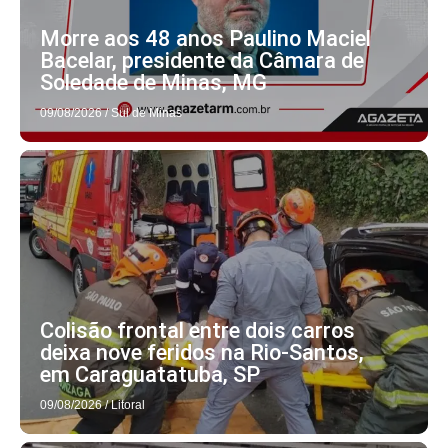
Morre aos 48 anos Paulino Maciel
Bacelar, presidente da Câmara de
Soledade de Minas, MG
09/08/2026
/
Sul de Minas
Colisão frontal entre dois carros
deixa nove feridos na Rio-Santos,
em Caraguatatuba, SP
09/08/2026
/
Litoral