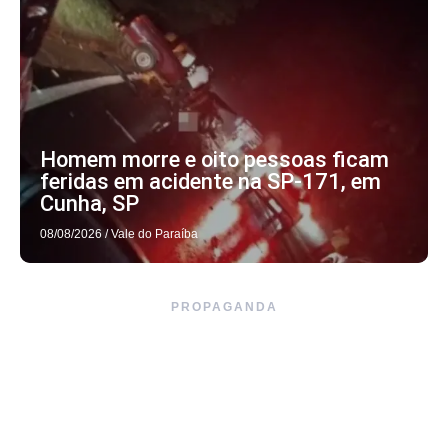
Homem morre e oito pessoas ficam
feridas em acidente na SP-171, em
Cunha, SP
08/08/2026
/
Vale do Paraíba
PROPAGANDA