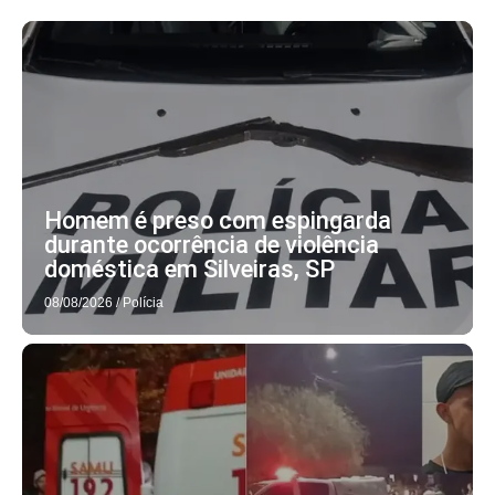
Homem é preso com espingarda
durante ocorrência de violência
doméstica em Silveiras, SP
08/08/2026
/
Polícia