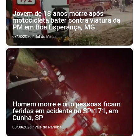
Jovem de 18 anos morre após
motocicleta bater contra viatura da
PM em Boa Esperança, MG
08/08/2026
/
Sul de Minas
Homem morre e oito pessoas ficam
feridas em acidente na SP-171, em
Cunha, SP
08/08/2026
/
Vale do Paraíba