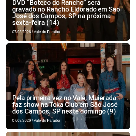
DVD “Boteco do Rancho” será
gravado no Rancho Eldorado em São
José dos Campos, SP na próxima
sexta-feira (14)
07/08/2026
/
Vale do Paraíba
Pela primeira vez no Vale, Muierada
faz show na Toka Club em São José
dos Campos, SP neste domingo (9)
07/08/2026
/
Vale do Paraíba