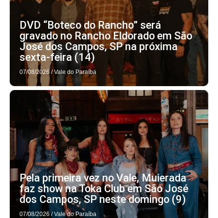
DVD “Boteco do Rancho” será
gravado no Rancho Eldorado em São
José dos Campos, SP na próxima
sexta-feira (14)
07/08/2026
/
Vale do Paraíba
Pela primeira vez no Vale, Muierada
faz show na Toka Club em São José
dos Campos, SP neste domingo (9)
07/08/2026
/
Vale do Paraíba