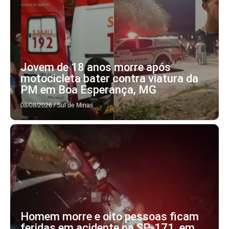
Jovem de 18 anos morre após
motocicleta bater contra viatura da
PM em Boa Esperança, MG
08/08/2026
/
Sul de Minas
Homem morre e oito pessoas ficam
feridas em acidente na SP-171, em