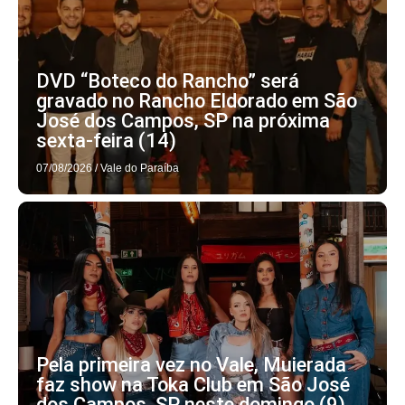
DVD “Boteco do Rancho” será
gravado no Rancho Eldorado em São
José dos Campos, SP na próxima
sexta-feira (14)
07/08/2026
/
Vale do Paraíba
Pela primeira vez no Vale, Muierada
faz show na Toka Club em São José
dos Campos, SP neste domingo (9)